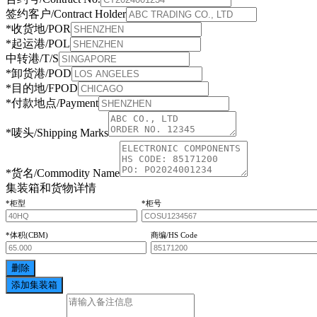
签约客户/Contract Holder
*收货地/POR
*起运港/POL
中转港/T/S
*卸货港/POD
*目的地/FPOD
*付款地点/Payment
*唛头/Shipping Marks
*货名/Commodity Name
集装箱和货物详情
*柜型
*柜号
*体积(CBM)
商编/HS Code
删除
添加集装箱