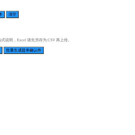
本
清空
明，Excel 请先另存为 CSV 再上传。
批量生成提单确认件