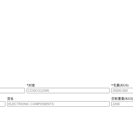
*封签
*毛重(KGS)
货名
空柜重量(KGS