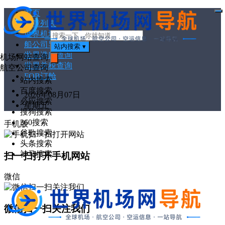
首页
打
文章列表
开
菜
世界机场代码
单
船公司导航
站内搜索
▾
世界港口查询
机场网站查询
世界关税查询
搜
航空公司查询
索
FOB订舱
站内搜索
百度搜索
2026年08月07日
必应搜索
星期五
搜狗搜索
360搜索
手机版
谷歌搜索
头条搜索
神马搜索
扫一扫打开手机网站
微信
微信扫一扫关注我们