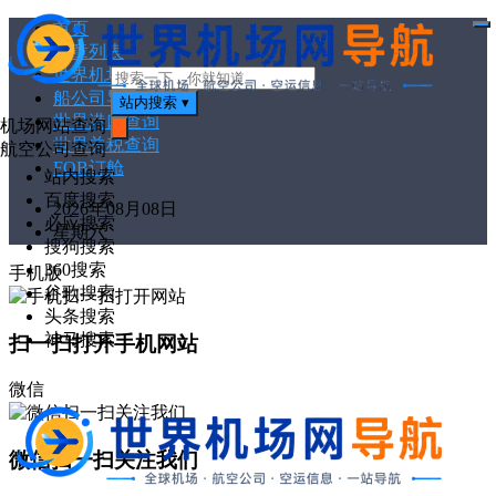
首页
打
文章列表
开
菜
世界机场代码
单
船公司导航
站内搜索
▾
世界港口查询
机场网站查询
世界关税查询
搜
航空公司查询
索
FOB订舱
站内搜索
百度搜索
2026年08月08日
必应搜索
星期六
搜狗搜索
360搜索
手机版
谷歌搜索
头条搜索
神马搜索
扫一扫打开手机网站
微信
微信扫一扫关注我们