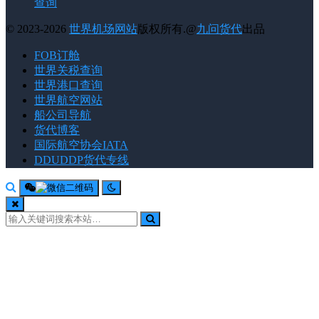
查询
© 2023-2026
世界机场网站
版权所有.@
九问货代
出品
FOB订舱
世界关税查询
世界港口查询
世界航空网站
船公司导航
货代博客
国际航空协会IATA
DDUDDP货代专线