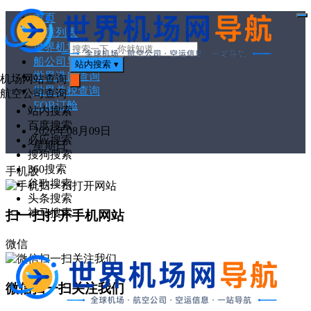
首页
打
文章列表
开
菜
世界机场代码
单
船公司导航
站内搜索
▾
世界港口查询
机场网站查询
世界关税查询
搜
航空公司查询
索
FOB订舱
站内搜索
百度搜索
2026年08月09日
必应搜索
星期日
搜狗搜索
360搜索
手机版
谷歌搜索
头条搜索
神马搜索
扫一扫打开手机网站
微信
微信扫一扫关注我们