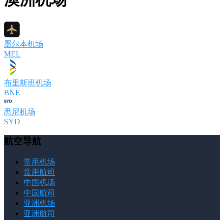
墨尔本机场
MEL
布里斯班机场
BNE
悉尼机场
SYD
航空导航
常用机场
常用航司
中国机场
中国航司
亚洲机场
亚洲航司