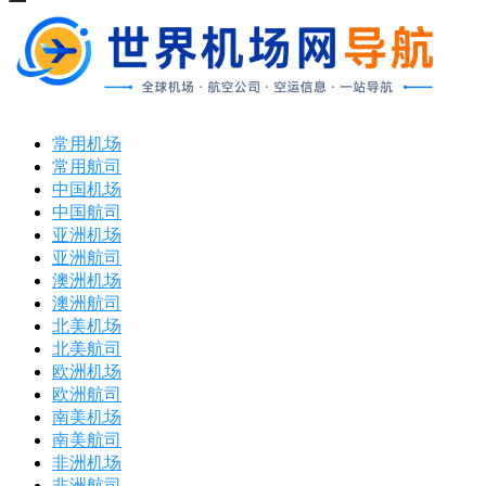
打
开
菜
单
常用机场
常用航司
中国机场
中国航司
亚洲机场
亚洲航司
澳洲机场
澳洲航司
北美机场
北美航司
欧洲机场
欧洲航司
南美机场
南美航司
非洲机场
非洲航司