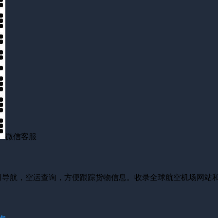
微信客服
司导航，空运查询，方便跟踪货物信息。收录全球航空机场网站