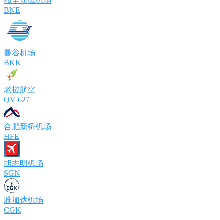
布里斯班机场
BNE
曼谷机场
BKK
老挝航空
QV 627
合肥新桥机场
HFE
胡志明机场
SGN
雅加达机场
CGK