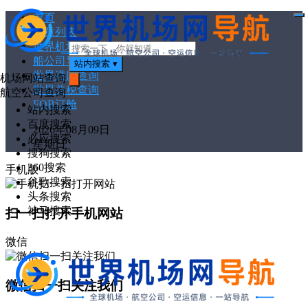
首页
打
文章列表
开
菜
世界机场代码
单
船公司导航
站内搜索
▾
世界港口查询
机场网站查询
世界关税查询
搜
航空公司查询
索
FOB订舱
站内搜索
百度搜索
2026年08月09日
必应搜索
星期日
搜狗搜索
360搜索
手机版
谷歌搜索
头条搜索
神马搜索
扫一扫打开手机网站
微信
微信扫一扫关注我们