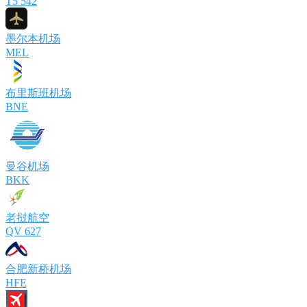
T5 542
墨尔本机场
MEL
布里斯班机场
BNE
曼谷机场
BKK
老挝航空
QV 627
合肥新桥机场
HFE