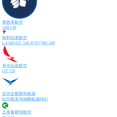
墨西哥航空
AM 139
智利拉美航空
LA 045;UC 145;JJ 957;M3 549
哥伦比亚航空
QT 729
吉尔吉斯斯坦机场
比什凯克马纳斯机场FRU
土库曼斯坦航空