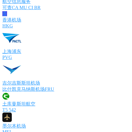
航空信息服务
可查CA MU CI BR
香
香港机场
HKG
上海浦东
PVG
吉尔吉斯斯坦机场
比什凯克马纳斯机场FRU
土库曼斯坦航空
T5 542
墨尔本机场
MEL