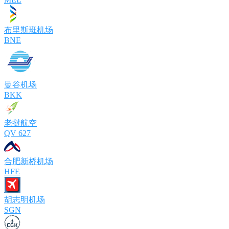
布里斯班机场
BNE
曼谷机场
BKK
老挝航空
QV 627
合肥新桥机场
HFE
胡志明机场
SGN