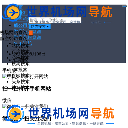
首页
打
文章列表
开
菜
世界机场代码
单
船公司导航
站内搜索
▾
世界港口查询
机场网站查询
世界关税查询
搜
航空公司查询
索
FOB订舱
站内搜索
百度搜索
2026年08月06日
必应搜索
星期四
搜狗搜索
360搜索
手机版
谷歌搜索
头条搜索
神马搜索
扫一扫打开手机网站
微信
微信扫一扫关注我们