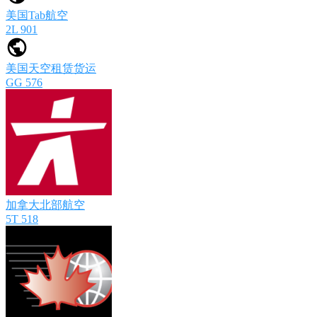
美国Tab航空
2L 901
美国天空租赁货运
GG 576
加拿大北部航空
5T 518