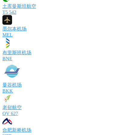
土库曼斯坦航空
T5 542
墨尔本机场
MEL
布里斯班机场
BNE
曼谷机场
BKK
老挝航空
QV 627
合肥新桥机场