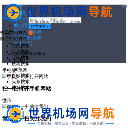
首页
打
文章列表
开
菜
世界机场代码
单
船公司导航
站内搜索
▾
世界港口查询
机场网站查询
世界关税查询
搜
航空公司查询
索
FOB订舱
站内搜索
百度搜索
2026年08月08日
必应搜索
星期六
搜狗搜索
360搜索
手机版
谷歌搜索
头条搜索
神马搜索
扫一扫打开手机网站
微信
微信扫一扫关注我们