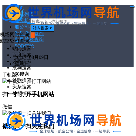
首页
打
文章列表
开
菜
世界机场代码
单
船公司导航
站内搜索
▾
世界港口查询
机场网站查询
世界关税查询
搜
航空公司查询
索
FOB订舱
站内搜索
百度搜索
2026年08月09日
必应搜索
星期日
搜狗搜索
360搜索
手机版
谷歌搜索
头条搜索
神马搜索
扫一扫打开手机网站
微信
微信扫一扫关注我们