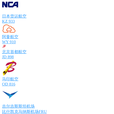
日本货运航空
KZ 933
阿曼航空
WY 910
北京首都航空
JD 898
马印航空
OD 816
吉尔吉斯斯坦机场
比什凯克马纳斯机场FRU