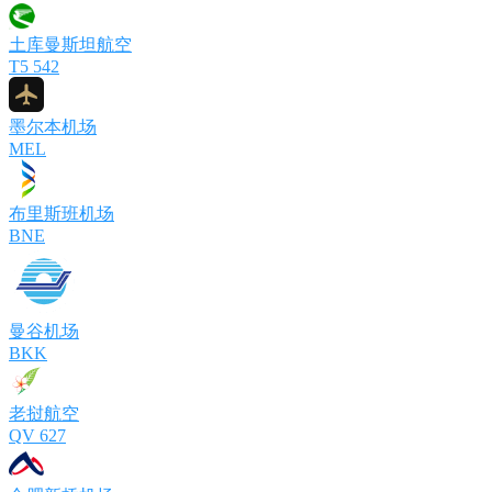
土库曼斯坦航空
T5 542
墨尔本机场
MEL
布里斯班机场
BNE
曼谷机场
BKK
老挝航空
QV 627