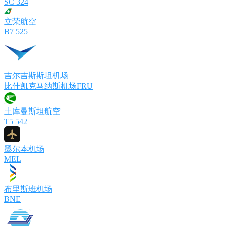
SC 324
立荣航空
B7 525
吉尔吉斯斯坦机场
比什凯克马纳斯机场FRU
土库曼斯坦航空
T5 542
墨尔本机场
MEL
布里斯班机场
BNE