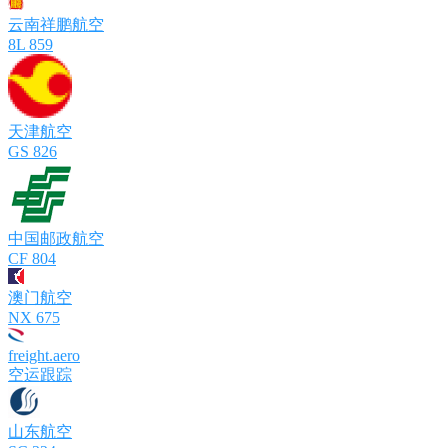
云南祥鹏航空
8L 859
天津航空
GS 826
中国邮政航空
CF 804
澳门航空
NX 675
freight.aero
空运跟踪
山东航空