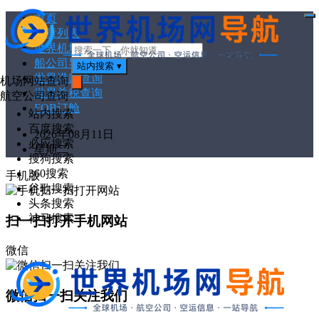
首页
打
文章列表
开
菜
世界机场代码
单
船公司导航
站内搜索
▾
世界港口查询
机场网站查询
世界关税查询
搜
航空公司查询
索
FOB订舱
站内搜索
百度搜索
2026年08月11日
必应搜索
星期二
搜狗搜索
360搜索
手机版
谷歌搜索
头条搜索
神马搜索
扫一扫打开手机网站
微信
微信扫一扫关注我们