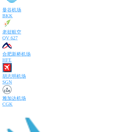
曼谷机场
BKK
老挝航空
QV 627
合肥新桥机场
HFE
胡志明机场
SGN
雅加达机场
CGK