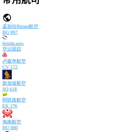
孟加拉Biman航空
BG 997
freight.aero
空运跟踪
卢森堡航空
CV 172
新加坡航空
SQ 618
阿联酋航空
EK 176
海南航空
HU 880