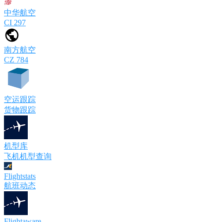
中华航空
CI 297
南方航空
CZ 784
空运跟踪
货物跟踪
机型库
飞机机型查询
Flightstats
航班动态
Flightaware