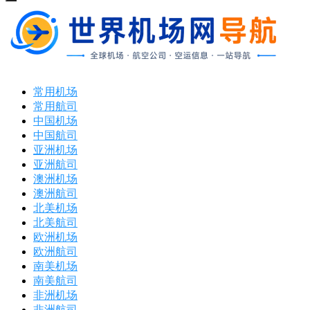
打
开
菜
单
常用机场
常用航司
中国机场
中国航司
亚洲机场
亚洲航司
澳洲机场
澳洲航司
北美机场
北美航司
欧洲机场
欧洲航司
南美机场
南美航司
非洲机场
非洲航司