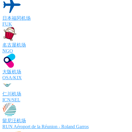
日本福冈机场
FUK
名古屋机场
NGO
大阪机场
OSA/KIX
仁川机场
ICN/SEL
留尼汪机场
RUN Aéroport de la Réunion - Roland Garros